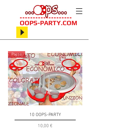
OOPS-PARTY.COM
Pacco
10 OOPS-PARTY
Prezzo
10,00 €