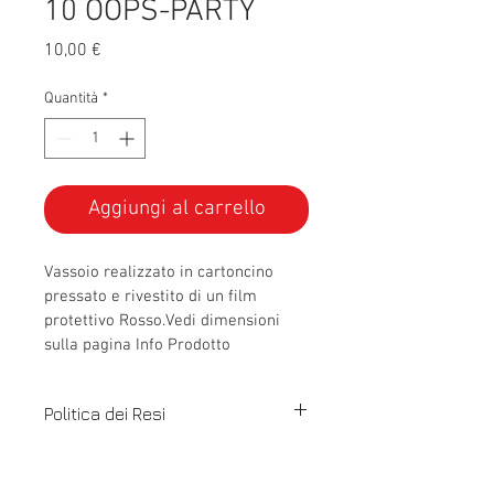
10 OOPS-PARTY
Prezzo
10,00 €
Quantità
*
Aggiungi al carrello
Vassoio realizzato in cartoncino 
pressato e rivestito di un film 
protettivo Rosso.Vedi dimensioni 
sulla pagina Info Prodotto
Politica dei Resi
Non ti soddisfa OOPS-PARTY?
Restituisci OOPS-PARTY  in 